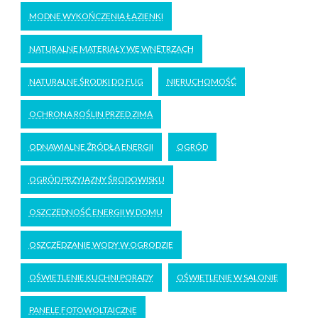
MODNE WYKOŃCZENIA ŁAZIENKI
NATURALNE MATERIAŁY WE WNĘTRZACH
NATURALNE ŚRODKI DO FUG
NIERUCHOMOŚĆ
OCHRONA ROŚLIN PRZED ZIMĄ
ODNAWIALNE ŹRÓDŁA ENERGII
OGRÓD
OGRÓD PRZYJAZNY ŚRODOWISKU
OSZCZĘDNOŚĆ ENERGII W DOMU
OSZCZĘDZANIE WODY W OGRODZIE
OŚWIETLENIE KUCHNI PORADY
OŚWIETLENIE W SALONIE
PANELE FOTOWOLTAICZNE