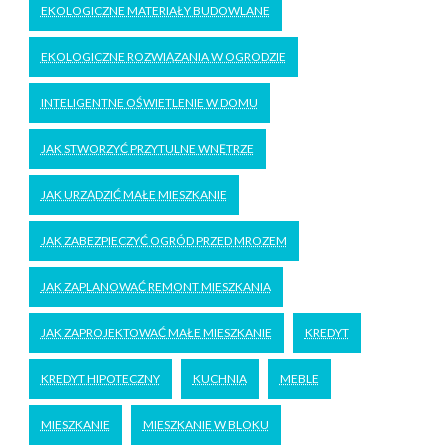
EKOLOGICZNE MATERIAŁY BUDOWLANE
EKOLOGICZNE ROZWIĄZANIA W OGRODZIE
INTELIGENTNE OŚWIETLENIE W DOMU
JAK STWORZYĆ PRZYTULNE WNĘTRZE
JAK URZĄDZIĆ MAŁE MIESZKANIE
JAK ZABEZPIECZYĆ OGRÓD PRZED MROZEM
JAK ZAPLANOWAĆ REMONT MIESZKANIA
JAK ZAPROJEKTOWAĆ MAŁE MIESZKANIE
KREDYT
KREDYT HIPOTECZNY
KUCHNIA
MEBLE
MIESZKANIE
MIESZKANIE W BLOKU