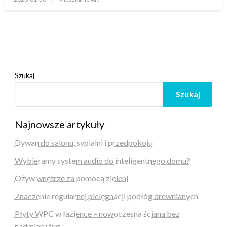
w
Szukaj
Szukaj
Najnowsze artykuły
Dywan do salonu, sypialni i przedpokoju
Wybieramy system audio do inteligentnego domu?
Ożyw wnętrze za pomocą zieleni
Znaczenie regularnej pielęgnacji podłóg drewnianych
Płyty WPC w łazience – nowoczesna ściana bez
nadmiaru fug