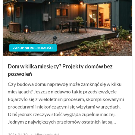
ZAKUP NIERUCHOMOŚCI
Dom w kilka miesięcy? Projekty domów bez
pozwoleń
Czy budowa domu naprawdę może zamknąć się w kilku
miesiącach? Jeszcze niedawno takie przedsięwzięcie
kojarzyło się z wieloletnim procesem, skomplikowanymi
procedurami i niekończącymi się wizytami w urzędach.
Dziś jednak rzeczywistość wygląda zupełnie inaczej.
Jednym z największych przełomów ostatnich lat są…
Opublikowane
2026-01-30
Mieszkanie Art