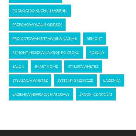
PODŁOGI DO KUCHNI I ŁAZIENKI
PRZECHOWYWANIE ODZIEŻY
PRZYGOTOWANIE TRAWNIKA NA ZIMĘ
REMONT
REMONT MIESZKANIA KROK PO KROKU
ROŚLINY
SALON
SMART HOME
STYLISTA WNĘTRZ
STYLIZACJA WNĘTRZ
SYSTEMY GRZEWCZE
ŁAZIENKA
ŁAZIENKA INSPIRACJE MATERIAŁY
ŚRODKI CZYSTOŚCI