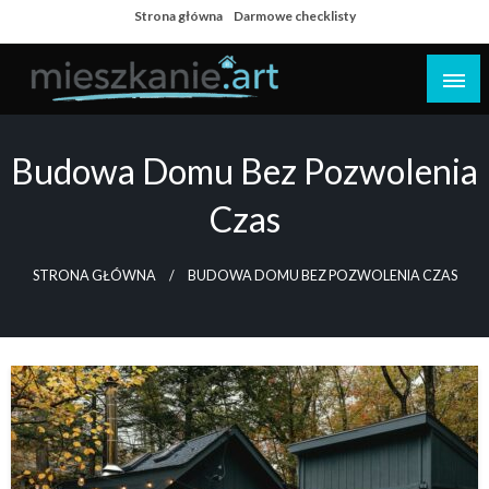
Skip
Strona główna
Darmowe checklisty
to
content
Dom i mieszkanie
Budowa Domu Bez Pozwolenia
Czas
STRONA GŁÓWNA
BUDOWA DOMU BEZ POZWOLENIA CZAS