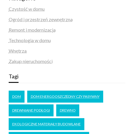
Czystość w domu
Ogród i przestrzeń zewnętrzna
Remont i modernizacja
Technologia w domu
Wnętrza
Zakup nieruchomości
Tagi
DOM
DOM ENERGOOSZCZĘDNY CZY PASYWNY
DREWNIANE PODŁOGI
DREWNO
EKOLOGICZNE MATERIAŁY BUDOWLANE