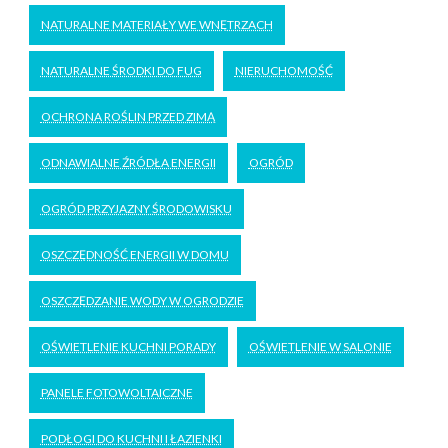
NATURALNE MATERIAŁY WE WNĘTRZACH
NATURALNE ŚRODKI DO FUG
NIERUCHOMOŚĆ
OCHRONA ROŚLIN PRZED ZIMĄ
ODNAWIALNE ŹRÓDŁA ENERGII
OGRÓD
OGRÓD PRZYJAZNY ŚRODOWISKU
OSZCZĘDNOŚĆ ENERGII W DOMU
OSZCZĘDZANIE WODY W OGRODZIE
OŚWIETLENIE KUCHNI PORADY
OŚWIETLENIE W SALONIE
PANELE FOTOWOLTAICZNE
PODŁOGI DO KUCHNI I ŁAZIENKI