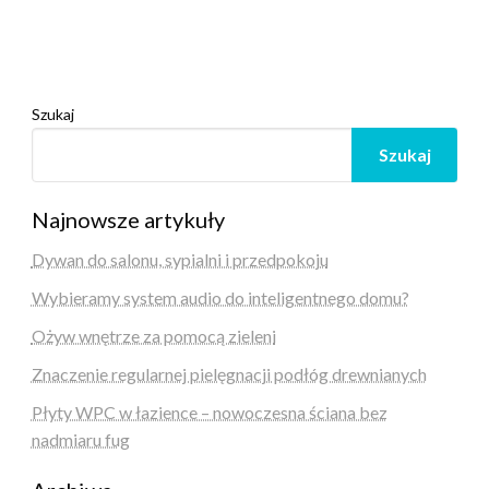
Szukaj
Szukaj
Najnowsze artykuły
Dywan do salonu, sypialni i przedpokoju
Wybieramy system audio do inteligentnego domu?
Ożyw wnętrze za pomocą zieleni
Znaczenie regularnej pielęgnacji podłóg drewnianych
Płyty WPC w łazience – nowoczesna ściana bez
nadmiaru fug