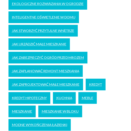
EKOLOGICZNE ROZWIĄZANIA W OGRODZIE
INTELIGENTNE OŚWIETLENIE W DOMU
JAK STWORZYĆ PRZYTULNE WNĘTRZE
JAK URZĄDZIĆ MAŁE MIESZKANIE
JAK ZABEZPIECZYĆ OGRÓD PRZED MROZEM
JAK ZAPLANOWAĆ REMONT MIESZKANIA
JAK ZAPROJEKTOWAĆ MAŁE MIESZKANIE
KREDYT
KREDYT HIPOTECZNY
KUCHNIA
MEBLE
MIESZKANIE
MIESZKANIE W BLOKU
MODNE WYKOŃCZENIA ŁAZIENKI