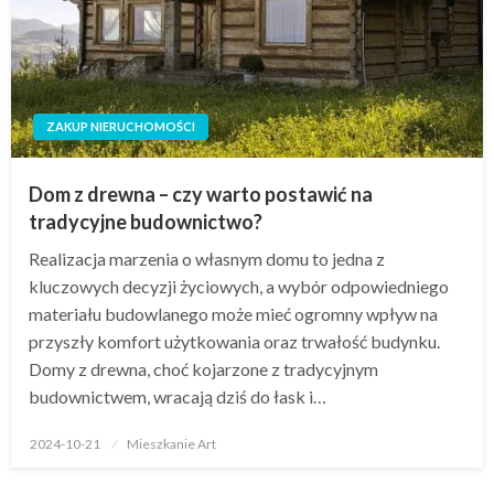
ZAKUP NIERUCHOMOŚCI
Dom z drewna – czy warto postawić na
tradycyjne budownictwo?
Realizacja marzenia o własnym domu to jedna z
kluczowych decyzji życiowych, a wybór odpowiedniego
materiału budowlanego może mieć ogromny wpływ na
przyszły komfort użytkowania oraz trwałość budynku.
Domy z drewna, choć kojarzone z tradycyjnym
budownictwem, wracają dziś do łask i…
Opublikowane
2024-10-21
Mieszkanie Art
w