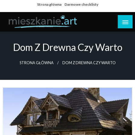
Skip
Strona główna
Darmowe checklisty
to
content
Dom i mieszkanie
Dom Z Drewna Czy Warto
STRONA GŁÓWNA
DOM Z DREWNA CZY WARTO