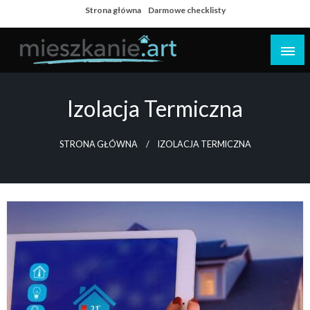
Skip
Strona główna
Darmowe checklisty
to
content
Dom i mieszkanie
Izolacja Termiczna
STRONA GŁÓWNA
IZOLACJA TERMICZNA