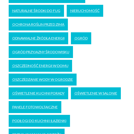
NATURALNE ŚRODKI DO FUG
NIERUCHOMOŚĆ
OCHRONA ROŚLIN PRZED ZIMĄ
ODNAWIALNE ŹRÓDŁA ENERGII
OGRÓD
OGRÓD PRZYJAZNY ŚRODOWISKU
OSZCZĘDNOŚĆ ENERGII W DOMU
OSZCZĘDZANIE WODY W OGRODZIE
OŚWIETLENIE KUCHNI PORADY
OŚWIETLENIE W SALONIE
PANELE FOTOWOLTAICZNE
PODŁOGI DO KUCHNI I ŁAZIENKI