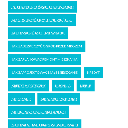
INTELIGENTNE OŚWIETLENIE W DOMU
JAK STWORZYĆ PRZYTULNE WNĘTRZE
JAK URZĄDZIĆ MAŁE MIESZKANIE
JAK ZABEZPIECZYĆ OGRÓD PRZED MROZEM
JAK ZAPLANOWAĆ REMONT MIESZKANIA
JAK ZAPROJEKTOWAĆ MAŁE MIESZKANIE
KREDYT
KREDYT HIPOTECZNY
KUCHNIA
MEBLE
MIESZKANIE
MIESZKANIE W BLOKU
MODNE WYKOŃCZENIA ŁAZIENKI
NATURALNE MATERIAŁY WE WNĘTRZACH