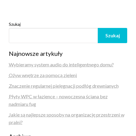
Szukaj
Szukaj
Najnowsze artykuły
Wybieramy system audio do inteligentnego domu?
Ożyw wnętrze za pomocą zieleni
Znaczenie regularnej pielęgnacji podłóg drewnianych
Płyty WPC w łazience – nowoczesna ściana bez
nadmiaru fug
Jakie są najlepsze sposoby na organizację przestrzeni w
pralni?