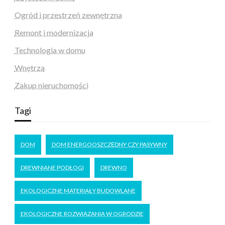
Ogród i przestrzeń zewnętrzna
Remont i modernizacja
Technologia w domu
Wnętrza
Zakup nieruchomości
Tagi
DOM
DOM ENERGOOSZCZĘDNY CZY PASYWNY
DREWNIANE PODŁOGI
DREWNO
EKOLOGICZNE MATERIAŁY BUDOWLANE
EKOLOGICZNE ROZWIĄZANIA W OGRODZIE