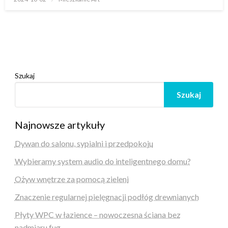
w
Szukaj
Szukaj
Najnowsze artykuły
Dywan do salonu, sypialni i przedpokoju
Wybieramy system audio do inteligentnego domu?
Ożyw wnętrze za pomocą zieleni
Znaczenie regularnej pielęgnacji podłóg drewnianych
Płyty WPC w łazience – nowoczesna ściana bez
nadmiaru fug