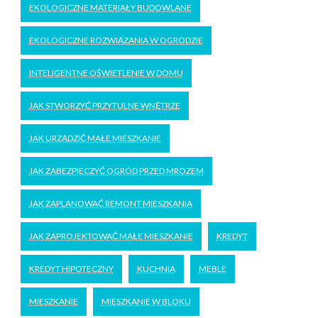
EKOLOGICZNE MATERIAŁY BUDOWLANE
EKOLOGICZNE ROZWIĄZANIA W OGRODZIE
INTELIGENTNE OŚWIETLENIE W DOMU
JAK STWORZYĆ PRZYTULNE WNĘTRZE
JAK URZĄDZIĆ MAŁE MIESZKANIE
JAK ZABEZPIECZYĆ OGRÓD PRZED MROZEM
JAK ZAPLANOWAĆ REMONT MIESZKANIA
JAK ZAPROJEKTOWAĆ MAŁE MIESZKANIE
KREDYT
KREDYT HIPOTECZNY
KUCHNIA
MEBLE
MIESZKANIE
MIESZKANIE W BLOKU