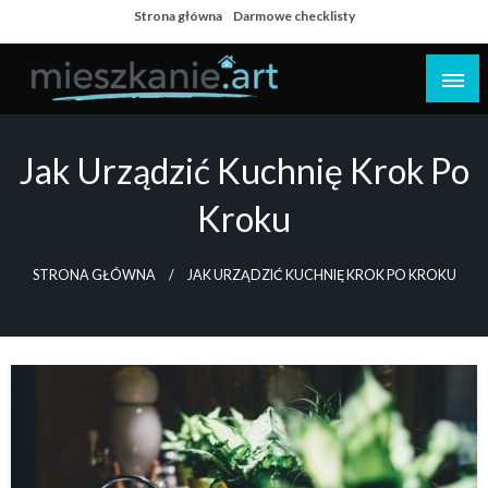
Skip
Strona główna
Darmowe checklisty
to
content
Dom i mieszkanie
Jak Urządzić Kuchnię Krok Po
Kroku
STRONA GŁÓWNA
JAK URZĄDZIĆ KUCHNIĘ KROK PO KROKU