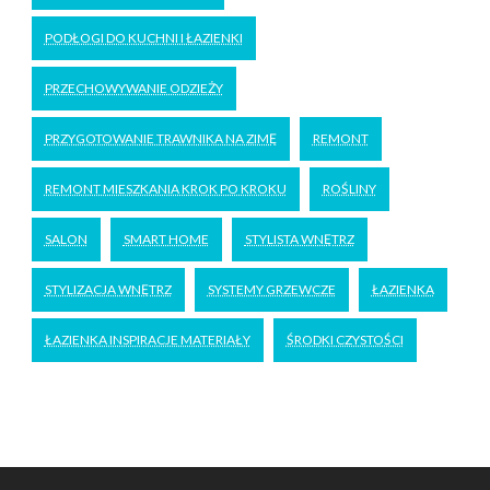
PODŁOGI DO KUCHNI I ŁAZIENKI
PRZECHOWYWANIE ODZIEŻY
PRZYGOTOWANIE TRAWNIKA NA ZIMĘ
REMONT
REMONT MIESZKANIA KROK PO KROKU
ROŚLINY
SALON
SMART HOME
STYLISTA WNĘTRZ
STYLIZACJA WNĘTRZ
SYSTEMY GRZEWCZE
ŁAZIENKA
ŁAZIENKA INSPIRACJE MATERIAŁY
ŚRODKI CZYSTOŚCI