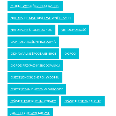
MODNE WYKOŃCZENIA ŁAZIENKI
NATURALNE MATERIAŁY WE WNĘTRZACH
NATURALNE ŚRODKI DO FUG
NIERUCHOMOŚĆ
OCHRONA ROŚLIN PRZED ZIMĄ
ODNAWIALNE ŹRÓDŁA ENERGII
OGRÓD
OGRÓD PRZYJAZNY ŚRODOWISKU
OSZCZĘDNOŚĆ ENERGII W DOMU
OSZCZĘDZANIE WODY W OGRODZIE
OŚWIETLENIE KUCHNI PORADY
OŚWIETLENIE W SALONIE
PANELE FOTOWOLTAICZNE