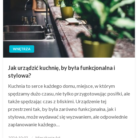
WNĘTRZA
Jak urządzić kuchnię, by była funkcjonalna i
stylowa?
Kuchnia to serce każdego domu, miejsce, w którym
spędzamy dużo czasu, nie tylko przygotowując posiłki, ale
także spędzając czas z bliskimi. Urządzenie tej
przestrzeni tak, by była zarówno funkcjonalna, jak i
stylowa, może wydawać się wyzwaniem, ale odpowiednie
zaplanowanie każdego…
Opublikowane
2024-10-02
Mieszkanie Art