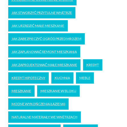
JAK STWORZYĆ PRZYTULNE WNĘTRZE
JAK URZĄDZIĆ MAŁE MIESZKANIE
JAK ZABEZPIECZYĆ OGRÓD PRZED MROZEM
JAK ZAPLANOWAĆ REMONT MIESZKANIA
JAK ZAPROJEKTOWAĆ MAŁE MIESZKANIE
KREDYT
KREDYT HIPOTECZNY
KUCHNIA
MEBLE
MIESZKANIE
MIESZKANIE W BLOKU
MODNE WYKOŃCZENIA ŁAZIENKI
NATURALNE MATERIAŁY WE WNĘTRZACH