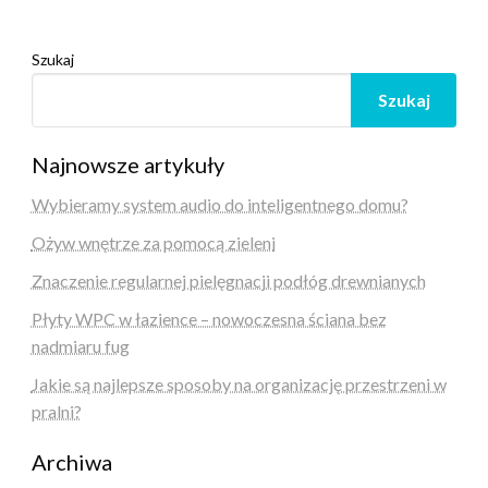
Szukaj
Szukaj
Najnowsze artykuły
Wybieramy system audio do inteligentnego domu?
Ożyw wnętrze za pomocą zieleni
Znaczenie regularnej pielęgnacji podłóg drewnianych
Płyty WPC w łazience – nowoczesna ściana bez
nadmiaru fug
Jakie są najlepsze sposoby na organizację przestrzeni w
pralni?
Archiwa