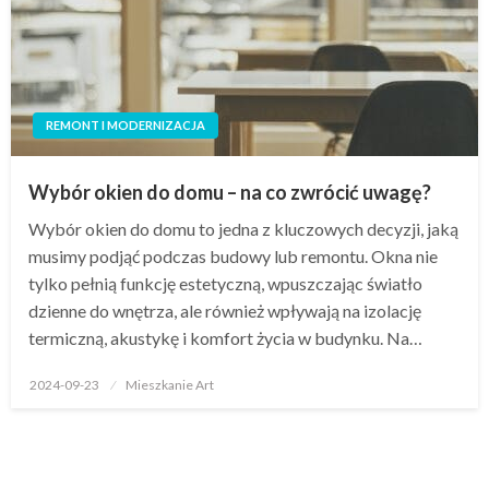
REMONT I MODERNIZACJA
Wybór okien do domu – na co zwrócić uwagę?
Wybór okien do domu to jedna z kluczowych decyzji, jaką
musimy podjąć podczas budowy lub remontu. Okna nie
tylko pełnią funkcję estetyczną, wpuszczając światło
dzienne do wnętrza, ale również wpływają na izolację
termiczną, akustykę i komfort życia w budynku. Na…
Opublikowane
2024-09-23
Mieszkanie Art
w