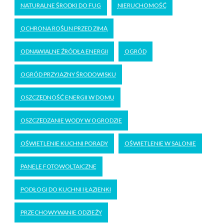
NATURALNE ŚRODKI DO FUG
NIERUCHOMOŚĆ
OCHRONA ROŚLIN PRZED ZIMĄ
ODNAWIALNE ŹRÓDŁA ENERGII
OGRÓD
OGRÓD PRZYJAZNY ŚRODOWISKU
OSZCZĘDNOŚĆ ENERGII W DOMU
OSZCZĘDZANIE WODY W OGRODZIE
OŚWIETLENIE KUCHNI PORADY
OŚWIETLENIE W SALONIE
PANELE FOTOWOLTAICZNE
PODŁOGI DO KUCHNI I ŁAZIENKI
PRZECHOWYWANIE ODZIEŻY