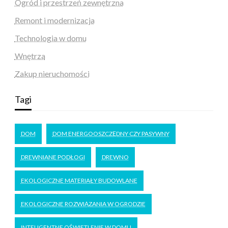
Ogród i przestrzeń zewnętrzna
Remont i modernizacja
Technologia w domu
Wnętrza
Zakup nieruchomości
Tagi
DOM
DOM ENERGOOSZCZĘDNY CZY PASYWNY
DREWNIANE PODŁOGI
DREWNO
EKOLOGICZNE MATERIAŁY BUDOWLANE
EKOLOGICZNE ROZWIĄZANIA W OGRODZIE
INTELIGENTNE OŚWIETLENIE W DOMU