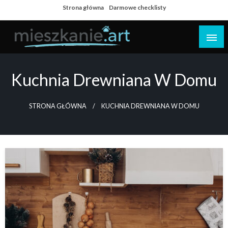
Skip
Strona główna
Darmowe checklisty
to
content
Dom i mieszkanie
Kuchnia Drewniana W Domu
STRONA GŁÓWNA
KUCHNIA DREWNIANA W DOMU