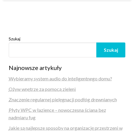
Szukaj
Szukaj
Najnowsze artykuły
Wybieramy system audio do inteligentnego domu?
Ożyw wnętrze za pomocą zieleni
Znaczenie regularnej pielęgnacji podłóg drewnianych
Płyty WPC w łazience – nowoczesna ściana bez
nadmiaru fug
Jakie są najlepsze sposoby na organizację przestrzeni w