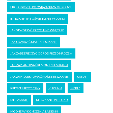
EKOLOGICZNE ROZWIĄZANIA W OGRODZIE
INTELIGENTNE OŚWIETLENIE W DOMU
JAK STWORZYĆ PRZYTULNE WNĘTRZE
JAK URZĄDZIĆ MAŁE MIESZKANIE
JAK ZABEZPIECZYĆ OGRÓD PRZED MROZEM
JAK ZAPLANOWAĆ REMONT MIESZKANIA
JAK ZAPROJEKTOWAĆ MAŁE MIESZKANIE
KREDYT
KREDYT HIPOTECZNY
KUCHNIA
MEBLE
MIESZKANIE
MIESZKANIE W BLOKU
MODNE WYKOŃCZENIA ŁAZIENKI