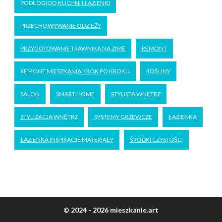
PODŁOGI DO KUCHNI I ŁAZIENKI
PRZECHOWYWANIE ODZIEŻY
PRZYGOTOWANIE TRAWNIKA NA ZIMĘ
REMONT
REMONT MIESZKANIA KROK PO KROKU
ROŚLINY
SALON
SMART HOME
STYLISTA WNĘTRZ
STYLIZACJA WNĘTRZ
SYSTEMY GRZEWCZE
ŁAZIENKA
ŁAZIENKA INSPIRACJE MATERIAŁY
ŚRODKI CZYSTOŚCI
© 2024 - 2026 mieszkanie.art