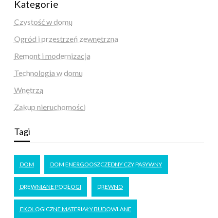
Kategorie
Czystość w domu
Ogród i przestrzeń zewnętrzna
Remont i modernizacja
Technologia w domu
Wnętrza
Zakup nieruchomości
Tagi
DOM
DOM ENERGOOSZCZĘDNY CZY PASYWNY
DREWNIANE PODŁOGI
DREWNO
EKOLOGICZNE MATERIAŁY BUDOWLANE