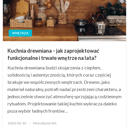
WNĘTRZA
Kuchnia drewniana – jak zaprojektować
funkcjonalne i trwałe wnętrze na lata?
Kuchnia drewniana budzi skojarzenia z ciepłem,
solidnością i autentycznością, których coraz częściej
brakuje we współczesnych wnętrzach. Drewno, jako
materiał naturalny, potrafi nadać przestrzeni charakteru, a
jednocześnie stworzyć atmosferę sprzyjającą codziennym
rytuałom. Projektowanie takiej kuchni wykracza daleko
poza wybór ładnych frontów…
Opublikowane
2026-02-10
Mieszkanie Art
w