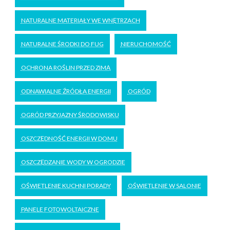
NATURALNE MATERIAŁY WE WNĘTRZACH
NATURALNE ŚRODKI DO FUG
NIERUCHOMOŚĆ
OCHRONA ROŚLIN PRZED ZIMĄ
ODNAWIALNE ŹRÓDŁA ENERGII
OGRÓD
OGRÓD PRZYJAZNY ŚRODOWISKU
OSZCZĘDNOŚĆ ENERGII W DOMU
OSZCZĘDZANIE WODY W OGRODZIE
OŚWIETLENIE KUCHNI PORADY
OŚWIETLENIE W SALONIE
PANELE FOTOWOLTAICZNE