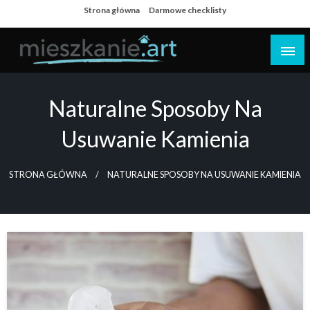
Skip
Strona główna
Darmowe checklisty
to
content
Dom i mieszkanie
Naturalne Sposoby Na
Usuwanie Kamienia
STRONA GŁÓWNA
NATURALNE SPOSOBY NA USUWANIE KAMIENIA