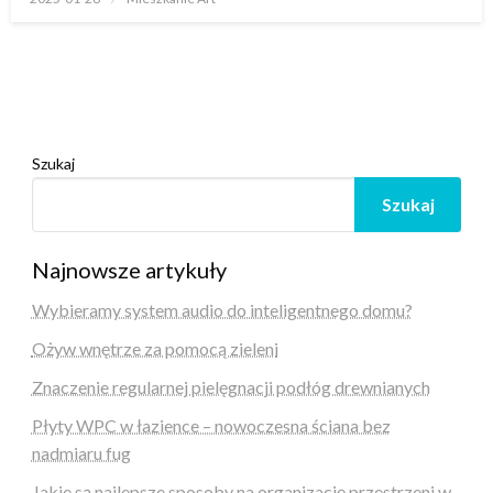
w
Szukaj
Szukaj
Najnowsze artykuły
Wybieramy system audio do inteligentnego domu?
Ożyw wnętrze za pomocą zieleni
Znaczenie regularnej pielęgnacji podłóg drewnianych
Płyty WPC w łazience – nowoczesna ściana bez
nadmiaru fug
Jakie są najlepsze sposoby na organizację przestrzeni w