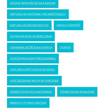
MODNE WYKOŃCZENIA ŁAZIENKI
NATURALNE MATERIAŁY WE WNĘTRZACH
NATURALNE ŚRODKI DO FUG
NIERUCHOMOŚĆ
OCHRONA ROŚLIN PRZED ZIMĄ
ODNAWIALNE ŹRÓDŁA ENERGII
OGRÓD
OGRÓD PRZYJAZNY ŚRODOWISKU
OSZCZĘDNOŚĆ ENERGII W DOMU
OSZCZĘDZANIE WODY W OGRODZIE
OŚWIETLENIE KUCHNI PORADY
OŚWIETLENIE W SALONIE
PANELE FOTOWOLTAICZNE