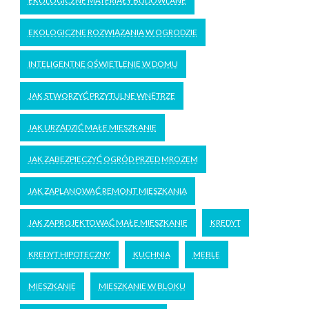
EKOLOGICZNE MATERIAŁY BUDOWLANE
EKOLOGICZNE ROZWIĄZANIA W OGRODZIE
INTELIGENTNE OŚWIETLENIE W DOMU
JAK STWORZYĆ PRZYTULNE WNĘTRZE
JAK URZĄDZIĆ MAŁE MIESZKANIE
JAK ZABEZPIECZYĆ OGRÓD PRZED MROZEM
JAK ZAPLANOWAĆ REMONT MIESZKANIA
JAK ZAPROJEKTOWAĆ MAŁE MIESZKANIE
KREDYT
KREDYT HIPOTECZNY
KUCHNIA
MEBLE
MIESZKANIE
MIESZKANIE W BLOKU