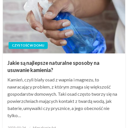
CZYSTOŚĆ W DOMU
Jakie są najlepsze naturalne sposoby na
usuwanie kamienia?
Kamień, czyli biały osad z wapnia i magnezu, to
nawracający problem, z którym zmaga się większość
gospodarstw domowych. Taki osad często tworzy się na
powierzchniach mających kontakt z twardą wodą, jak
baterie, umywalki czy prysznice, a jego obecność nie
tylko…
Opublikowane
2025-01-26
Mieszkanie Art