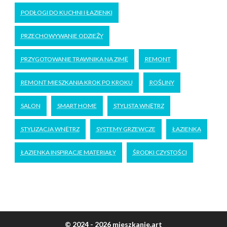
PODŁOGI DO KUCHNI I ŁAZIENKI
PRZECHOWYWANIE ODZIEŻY
PRZYGOTOWANIE TRAWNIKA NA ZIMĘ
REMONT
REMONT MIESZKANIA KROK PO KROKU
ROŚLINY
SALON
SMART HOME
STYLISTA WNĘTRZ
STYLIZACJA WNĘTRZ
SYSTEMY GRZEWCZE
ŁAZIENKA
ŁAZIENKA INSPIRACJE MATERIAŁY
ŚRODKI CZYSTOŚCI
© 2024 - 2026 mieszkanie.art