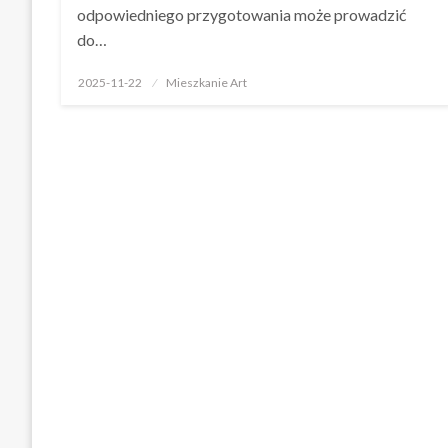
odpowiedniego przygotowania może prowadzić
do…
Opublikowane
2025-11-22
Mieszkanie Art
w