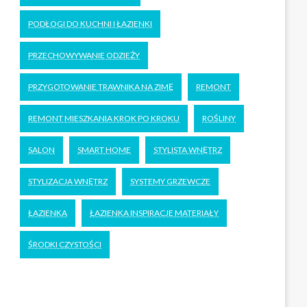
PODŁOGI DO KUCHNI I ŁAZIENKI
PRZECHOWYWANIE ODZIEŻY
PRZYGOTOWANIE TRAWNIKA NA ZIMĘ
REMONT
REMONT MIESZKANIA KROK PO KROKU
ROŚLINY
SALON
SMART HOME
STYLISTA WNĘTRZ
STYLIZACJA WNĘTRZ
SYSTEMY GRZEWCZE
ŁAZIENKA
ŁAZIENKA INSPIRACJE MATERIAŁY
ŚRODKI CZYSTOŚCI