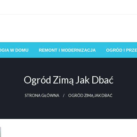
OGIA W DOMU
REMONT I MODERNIZACJA
OGRÓD I PRZ
Ogród Zimą Jak Dbać
STRONA GŁÓWNA
OGRÓD ZIMĄ JAK DBAĆ