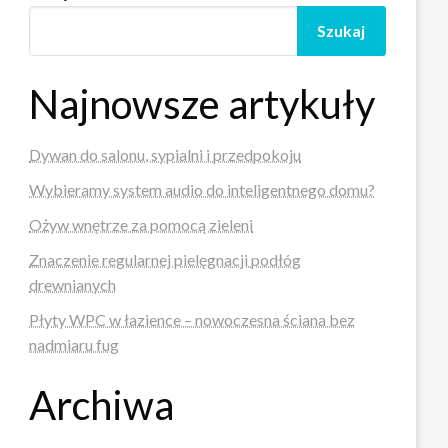
Szukaj
Najnowsze artykuły
Dywan do salonu, sypialni i przedpokoju
Wybieramy system audio do inteligentnego domu?
Ożyw wnętrze za pomocą zieleni
Znaczenie regularnej pielęgnacji podłóg
drewnianych
Płyty WPC w łazience – nowoczesna ściana bez
nadmiaru fug
Archiwa