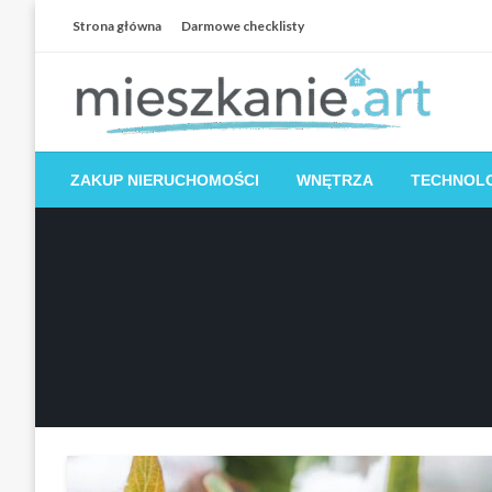
Skip
Strona główna
Darmowe checklisty
to
content
Dom i mieszkanie
ZAKUP NIERUCHOMOŚCI
WNĘTRZA
TECHNOL