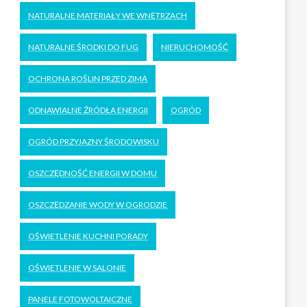
NATURALNE MATERIAŁY WE WNĘTRZACH
NATURALNE ŚRODKI DO FUG
NIERUCHOMOŚĆ
OCHRONA ROŚLIN PRZED ZIMĄ
ODNAWIALNE ŹRÓDŁA ENERGII
OGRÓD
OGRÓD PRZYJAZNY ŚRODOWISKU
OSZCZĘDNOŚĆ ENERGII W DOMU
OSZCZĘDZANIE WODY W OGRODZIE
OŚWIETLENIE KUCHNI PORADY
OŚWIETLENIE W SALONIE
PANELE FOTOWOLTAICZNE