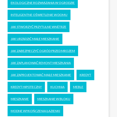
EKOLOGICZNE ROZWIĄZANIA W OGRODZIE
INTELIGENTNE OŚWIETLENIE W DOMU
JAK STWORZYĆ PRZYTULNE WNĘTRZE
JAK URZĄDZIĆ MAŁE MIESZKANIE
JAK ZABEZPIECZYĆ OGRÓD PRZED MROZEM
JAK ZAPLANOWAĆ REMONT MIESZKANIA
JAK ZAPROJEKTOWAĆ MAŁE MIESZKANIE
KREDYT
KREDYT HIPOTECZNY
KUCHNIA
MEBLE
MIESZKANIE
MIESZKANIE W BLOKU
MODNE WYKOŃCZENIA ŁAZIENKI