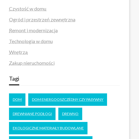
Czystość w domu
Ogród i przestrzeń zewnętrzna
Remont i modernizacja
Technologia w domu
Wnętrza
Zakup nieruchomości
Tagi
DOM
DOM ENERGOOSZCZĘDNY CZY PASYWNY
DREWNIANE PODŁOGI
DREWNO
EKOLOGICZNE MATERIAŁY BUDOWLANE