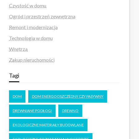
Czystość w domu
Ogród i przestrzeń zewnętrzna
Remont i modernizacja
Technologia w domu
Wnętrza
Zakup nieruchomości
Tagi
DOM
DOM ENERGOOSZCZĘDNY CZY PASYWNY
DREWNIANE PODŁOGI
DREWNO
EKOLOGICZNE MATERIAŁY BUDOWLANE