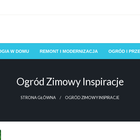
OGIA W DOMU
REMONT I MODERNIZACJA
OGRÓD I PRZ
Ogród Zimowy Inspiracje
STRONA GŁÓWNA
OGRÓD ZIMOWY INSPIRACJE