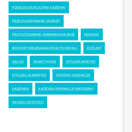
PODŁOGI DO KUCHNI I ŁAZIENKI
PRZECHOWYWANIE ODZIEŻY
PRZYGOTOWANIE TRAWNIKA NA ZIMĘ
REMONT
REMONT MIESZKANIA KROK PO KROKU
ROŚLINY
SALON
SMART HOME
STYLISTA WNĘTRZ
STYLIZACJA WNĘTRZ
SYSTEMY GRZEWCZE
ŁAZIENKA
ŁAZIENKA INSPIRACJE MATERIAŁY
ŚRODKI CZYSTOŚCI