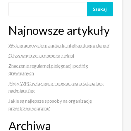
Szukaj
Najnowsze artykuły
Wybieramy system audio do inteligentnego domu?
Ożyw wnętrze za pomocą zieleni
Znaczenie regularnej pielęgnacji podłóg
drewnianych
Płyty WPC w łazience – nowoczesna ściana bez
nadmiaru fug
Jakie są najlepsze sposoby na organizację
przestrzeni w pralni?
Archiwa