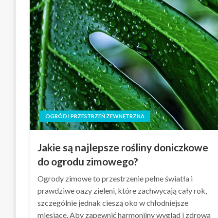
OGRÓD I PRZESTRZEŃ ZEWNĘTRZNA
Jakie są najlepsze rośliny doniczkowe
do ogrodu zimowego?
Ogrody zimowe to przestrzenie pełne światła i
prawdziwe oazy zieleni, które zachwycają cały rok,
szczególnie jednak cieszą oko w chłodniejsze
miesiące. Aby zapewnić harmonijny wygląd i zdrową