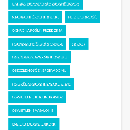
NATURALNE MATERIAŁY WE WNĘTRZACH
NATURALNE ŚRODKI DO FUG
NIERUCHOMOŚĆ
OCHRONA ROŚLIN PRZED ZIMĄ
ODNAWIALNE ŹRÓDŁA ENERGII
OGRÓD
OGRÓD PRZYJAZNY ŚRODOWISKU
OSZCZĘDNOŚĆ ENERGII W DOMU
OSZCZĘDZANIE WODY W OGRODZIE
OŚWIETLENIE KUCHNI PORADY
OŚWIETLENIE W SALONIE
PANELE FOTOWOLTAICZNE