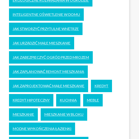
EKOLOGICZNE ROZWIĄZANIA W OGRODZIE
INTELIGENTNE OŚWIETLENIE W DOMU
JAK STWORZYĆ PRZYTULNE WNĘTRZE
JAK URZĄDZIĆ MAŁE MIESZKANIE
JAK ZABEZPIECZYĆ OGRÓD PRZED MROZEM
JAK ZAPLANOWAĆ REMONT MIESZKANIA
JAK ZAPROJEKTOWAĆ MAŁE MIESZKANIE
KREDYT
KREDYT HIPOTECZNY
KUCHNIA
MEBLE
MIESZKANIE
MIESZKANIE W BLOKU
MODNE WYKOŃCZENIA ŁAZIENKI