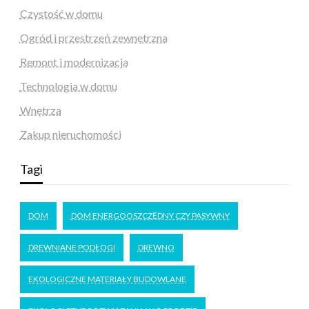
Czystość w domu
Ogród i przestrzeń zewnętrzna
Remont i modernizacja
Technologia w domu
Wnętrza
Zakup nieruchomości
Tagi
DOM
DOM ENERGOOSZCZĘDNY CZY PASYWNY
DREWNIANE PODŁOGI
DREWNO
EKOLOGICZNE MATERIAŁY BUDOWLANE