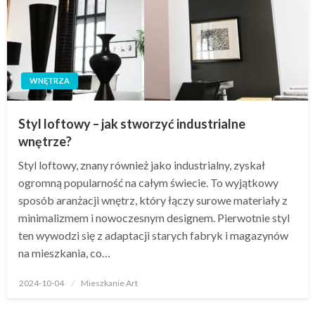
WNĘTRZA
Styl loftowy – jak stworzyć industrialne
wnętrze?
Styl loftowy, znany również jako industrialny, zyskał
ogromną popularność na całym świecie. To wyjątkowy
sposób aranżacji wnętrz, który łączy surowe materiały z
minimalizmem i nowoczesnym designem. Pierwotnie styl
ten wywodzi się z adaptacji starych fabryk i magazynów
na mieszkania, co…
Opublikowane
2024-10-04
Mieszkanie Art
w