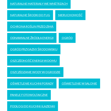
NATURALNE MATERIAŁY WE WNĘTRZACH
NATURALNE ŚRODKI DO FUG
NIERUCHOMOŚĆ
OCHRONA ROŚLIN PRZED ZIMĄ
ODNAWIALNE ŹRÓDŁA ENERGII
OGRÓD
OGRÓD PRZYJAZNY ŚRODOWISKU
OSZCZĘDNOŚĆ ENERGII W DOMU
OSZCZĘDZANIE WODY W OGRODZIE
OŚWIETLENIE KUCHNI PORADY
OŚWIETLENIE W SALONIE
PANELE FOTOWOLTAICZNE
PODŁOGI DO KUCHNI I ŁAZIENKI