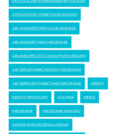
EKOLOGICZNE ROZWIĄZANIA W OGRODZIE
INTELIGENTNE OŚWIETLENIE W DOMU
JAK STWORZYĆ PRZYTULNE WNĘTRZE
JAK URZĄDZIĆ MAŁE MIESZKANIE
JAK ZABEZPIECZYĆ OGRÓD PRZED MROZEM
JAK ZAPLANOWAĆ REMONT MIESZKANIA
JAK ZAPROJEKTOWAĆ MAŁE MIESZKANIE
KREDYT
KREDYT HIPOTECZNY
KUCHNIA
MEBLE
MIESZKANIE
MIESZKANIE W BLOKU
MODNE WYKOŃCZENIA ŁAZIENKI