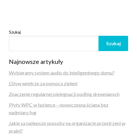
Szukaj
Szukaj
Najnowsze artykuły
Wybieramy system audio do inteligentnego domu?
Ożyw wnętrze za pomocą zieleni
Znaczenie regularnej pielęgnacji podłóg drewnianych
Płyty WPC w łazience – nowoczesna ściana bez
nadmiaru fug
Jakie są najlepsze sposoby na organizację przestrzeni w
pralni?