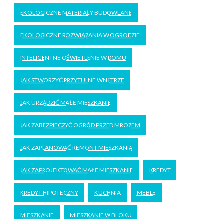
EKOLOGICZNE MATERIAŁY BUDOWLANE
EKOLOGICZNE ROZWIĄZANIA W OGRODZIE
INTELIGENTNE OŚWIETLENIE W DOMU
JAK STWORZYĆ PRZYTULNE WNĘTRZE
JAK URZĄDZIĆ MAŁE MIESZKANIE
JAK ZABEZPIECZYĆ OGRÓD PRZED MROZEM
JAK ZAPLANOWAĆ REMONT MIESZKANIA
JAK ZAPROJEKTOWAĆ MAŁE MIESZKANIE
KREDYT
KREDYT HIPOTECZNY
KUCHNIA
MEBLE
MIESZKANIE
MIESZKANIE W BLOKU