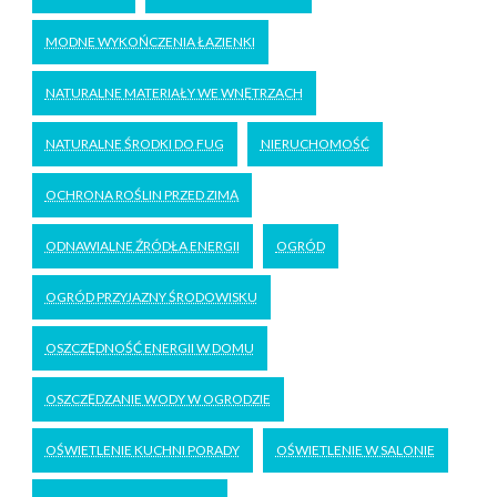
MODNE WYKOŃCZENIA ŁAZIENKI
NATURALNE MATERIAŁY WE WNĘTRZACH
NATURALNE ŚRODKI DO FUG
NIERUCHOMOŚĆ
OCHRONA ROŚLIN PRZED ZIMĄ
ODNAWIALNE ŹRÓDŁA ENERGII
OGRÓD
OGRÓD PRZYJAZNY ŚRODOWISKU
OSZCZĘDNOŚĆ ENERGII W DOMU
OSZCZĘDZANIE WODY W OGRODZIE
OŚWIETLENIE KUCHNI PORADY
OŚWIETLENIE W SALONIE