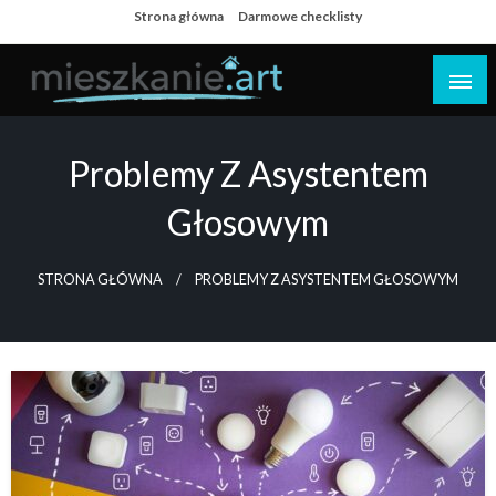
Skip
Strona główna
Darmowe checklisty
to
content
Dom i mieszkanie
Problemy Z Asystentem
Głosowym
STRONA GŁÓWNA
PROBLEMY Z ASYSTENTEM GŁOSOWYM