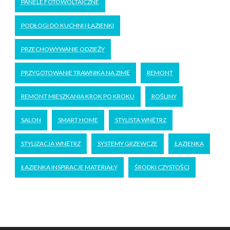
PANELE FOTOWOLTAICZNE
PODŁOGI DO KUCHNI I ŁAZIENKI
PRZECHOWYWANIE ODZIEŻY
PRZYGOTOWANIE TRAWNIKA NA ZIMĘ
REMONT
REMONT MIESZKANIA KROK PO KROKU
ROŚLINY
SALON
SMART HOME
STYLISTA WNĘTRZ
STYLIZACJA WNĘTRZ
SYSTEMY GRZEWCZE
ŁAZIENKA
ŁAZIENKA INSPIRACJE MATERIAŁY
ŚRODKI CZYSTOŚCI