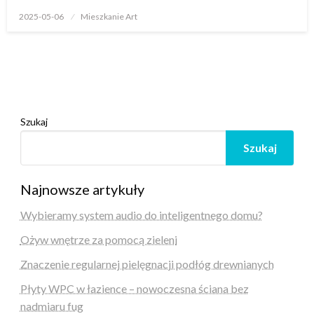
Opublikowane
2025-05-06
Mieszkanie Art
w
Szukaj
Szukaj
Najnowsze artykuły
Wybieramy system audio do inteligentnego domu?
Ożyw wnętrze za pomocą zieleni
Znaczenie regularnej pielęgnacji podłóg drewnianych
Płyty WPC w łazience – nowoczesna ściana bez
nadmiaru fug