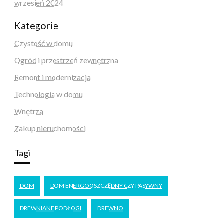
wrzesień 2024
Kategorie
Czystość w domu
Ogród i przestrzeń zewnętrzna
Remont i modernizacja
Technologia w domu
Wnętrza
Zakup nieruchomości
Tagi
DOM
DOM ENERGOOSZCZĘDNY CZY PASYWNY
DREWNIANE PODŁOGI
DREWNO