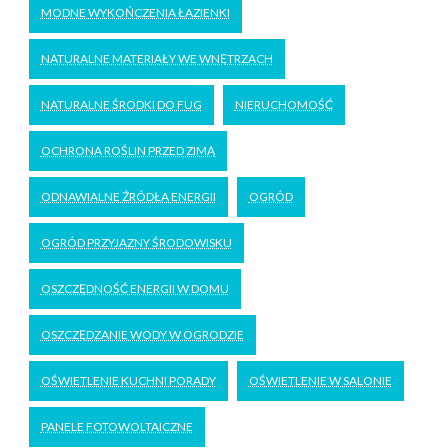
MODNE WYKOŃCZENIA ŁAZIENKI
NATURALNE MATERIAŁY WE WNĘTRZACH
NATURALNE ŚRODKI DO FUG
NIERUCHOMOŚĆ
OCHRONA ROŚLIN PRZED ZIMĄ
ODNAWIALNE ŹRÓDŁA ENERGII
OGRÓD
OGRÓD PRZYJAZNY ŚRODOWISKU
OSZCZĘDNOŚĆ ENERGII W DOMU
OSZCZĘDZANIE WODY W OGRODZIE
OŚWIETLENIE KUCHNI PORADY
OŚWIETLENIE W SALONIE
PANELE FOTOWOLTAICZNE