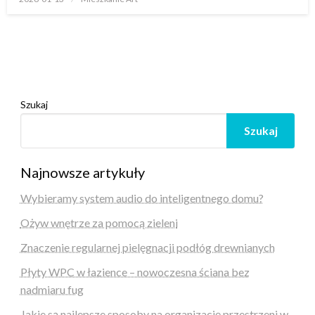
w
Szukaj
Szukaj
Najnowsze artykuły
Wybieramy system audio do inteligentnego domu?
Ożyw wnętrze za pomocą zieleni
Znaczenie regularnej pielęgnacji podłóg drewnianych
Płyty WPC w łazience – nowoczesna ściana bez
nadmiaru fug
Jakie są najlepsze sposoby na organizację przestrzeni w