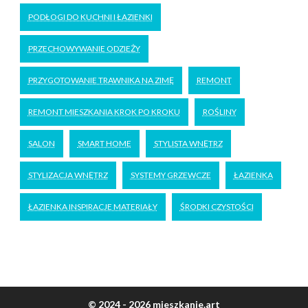
PODŁOGI DO KUCHNI I ŁAZIENKI
PRZECHOWYWANIE ODZIEŻY
PRZYGOTOWANIE TRAWNIKA NA ZIMĘ
REMONT
REMONT MIESZKANIA KROK PO KROKU
ROŚLINY
SALON
SMART HOME
STYLISTA WNĘTRZ
STYLIZACJA WNĘTRZ
SYSTEMY GRZEWCZE
ŁAZIENKA
ŁAZIENKA INSPIRACJE MATERIAŁY
ŚRODKI CZYSTOŚCI
© 2024 - 2026 mieszkanie.art