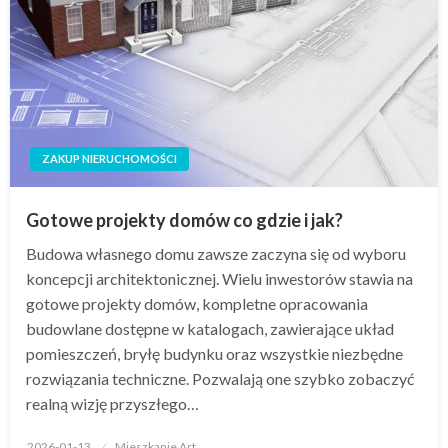
ZAKUP NIERUCHOMOŚCI
Gotowe projekty domów co gdzie i jak?
Budowa własnego domu zawsze zaczyna się od wyboru
koncepcji architektonicznej. Wielu inwestorów stawia na
gotowe projekty domów, kompletne opracowania
budowlane dostępne w katalogach, zawierające układ
pomieszczeń, bryłę budynku oraz wszystkie niezbędne
rozwiązania techniczne. Pozwalają one szybko zobaczyć
realną wizję przyszłego…
Opublikowane
2026-01-13
Mieszkanie Art