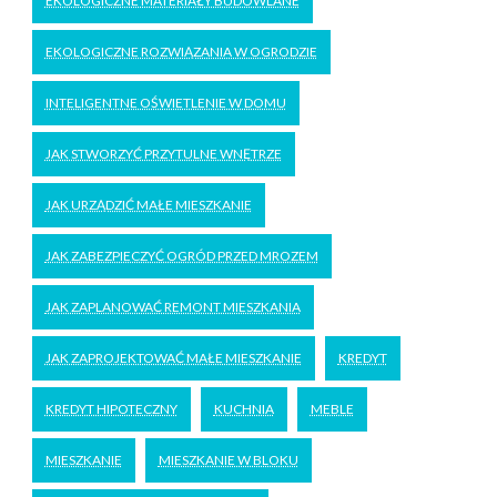
EKOLOGICZNE MATERIAŁY BUDOWLANE
EKOLOGICZNE ROZWIĄZANIA W OGRODZIE
INTELIGENTNE OŚWIETLENIE W DOMU
JAK STWORZYĆ PRZYTULNE WNĘTRZE
JAK URZĄDZIĆ MAŁE MIESZKANIE
JAK ZABEZPIECZYĆ OGRÓD PRZED MROZEM
JAK ZAPLANOWAĆ REMONT MIESZKANIA
JAK ZAPROJEKTOWAĆ MAŁE MIESZKANIE
KREDYT
KREDYT HIPOTECZNY
KUCHNIA
MEBLE
MIESZKANIE
MIESZKANIE W BLOKU