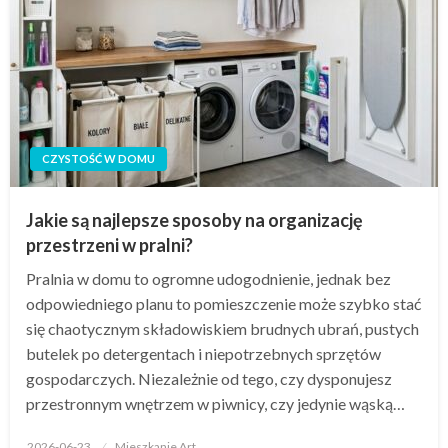
CZYSTOŚĆ W DOMU
Jakie są najlepsze sposoby na organizację
przestrzeni w pralni?
Pralnia w domu to ogromne udogodnienie, jednak bez
odpowiedniego planu to pomieszczenie może szybko stać
się chaotycznym składowiskiem brudnych ubrań, pustych
butelek po detergentach i niepotrzebnych sprzętów
gospodarczych. Niezależnie od tego, czy dysponujesz
przestronnym wnętrzem w piwnicy, czy jedynie wąską…
Opublikowane
2026-06-23
Mieszkanie Art