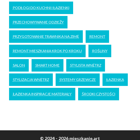
PODŁOGI DO KUCHNI I ŁAZIENKI
PRZECHOWYWANIE ODZIEŻY
PRZYGOTOWANIE TRAWNIKA NA ZIMĘ
REMONT
REMONT MIESZKANIA KROK PO KROKU
ROŚLINY
SALON
SMART HOME
STYLISTA WNĘTRZ
STYLIZACJA WNĘTRZ
SYSTEMY GRZEWCZE
ŁAZIENKA
ŁAZIENKA INSPIRACJE MATERIAŁY
ŚRODKI CZYSTOŚCI
© 2024 - 2026 mieszkanie.art