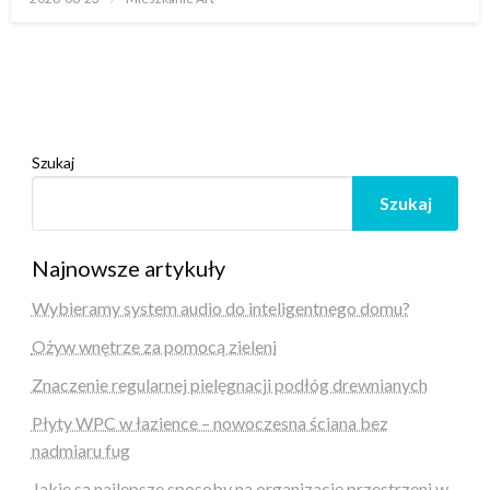
w
Szukaj
Szukaj
Najnowsze artykuły
Wybieramy system audio do inteligentnego domu?
Ożyw wnętrze za pomocą zieleni
Znaczenie regularnej pielęgnacji podłóg drewnianych
Płyty WPC w łazience – nowoczesna ściana bez
nadmiaru fug
Jakie są najlepsze sposoby na organizację przestrzeni w