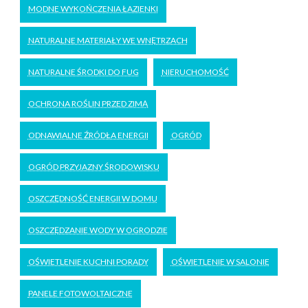
MODNE WYKOŃCZENIA ŁAZIENKI
NATURALNE MATERIAŁY WE WNĘTRZACH
NATURALNE ŚRODKI DO FUG
NIERUCHOMOŚĆ
OCHRONA ROŚLIN PRZED ZIMĄ
ODNAWIALNE ŹRÓDŁA ENERGII
OGRÓD
OGRÓD PRZYJAZNY ŚRODOWISKU
OSZCZĘDNOŚĆ ENERGII W DOMU
OSZCZĘDZANIE WODY W OGRODZIE
OŚWIETLENIE KUCHNI PORADY
OŚWIETLENIE W SALONIE
PANELE FOTOWOLTAICZNE