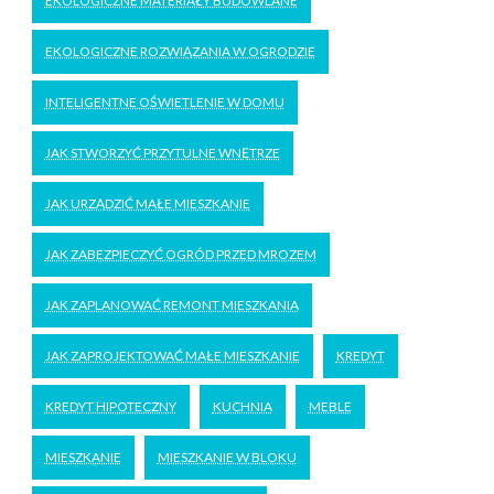
EKOLOGICZNE MATERIAŁY BUDOWLANE
EKOLOGICZNE ROZWIĄZANIA W OGRODZIE
INTELIGENTNE OŚWIETLENIE W DOMU
JAK STWORZYĆ PRZYTULNE WNĘTRZE
JAK URZĄDZIĆ MAŁE MIESZKANIE
JAK ZABEZPIECZYĆ OGRÓD PRZED MROZEM
JAK ZAPLANOWAĆ REMONT MIESZKANIA
JAK ZAPROJEKTOWAĆ MAŁE MIESZKANIE
KREDYT
KREDYT HIPOTECZNY
KUCHNIA
MEBLE
MIESZKANIE
MIESZKANIE W BLOKU