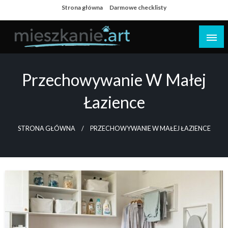
Skip
Strona główna
Darmowe checklisty
to
content
Dom i mieszkanie
Przechowywanie W Małej
Łazience
STRONA GŁÓWNA
PRZECHOWYWANIE W MAŁEJ ŁAZIENCE