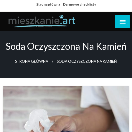
Skip
Strona główna
Darmowe checklisty
to
content
Dom i mieszkanie
Soda Oczyszczona Na Kamień
STRONA GŁÓWNA
SODA OCZYSZCZONA NA KAMIEŃ