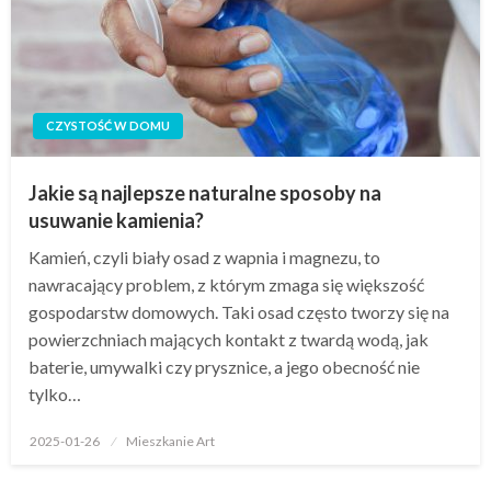
CZYSTOŚĆ W DOMU
Jakie są najlepsze naturalne sposoby na
usuwanie kamienia?
Kamień, czyli biały osad z wapnia i magnezu, to
nawracający problem, z którym zmaga się większość
gospodarstw domowych. Taki osad często tworzy się na
powierzchniach mających kontakt z twardą wodą, jak
baterie, umywalki czy prysznice, a jego obecność nie
tylko…
Opublikowane
2025-01-26
Mieszkanie Art
w