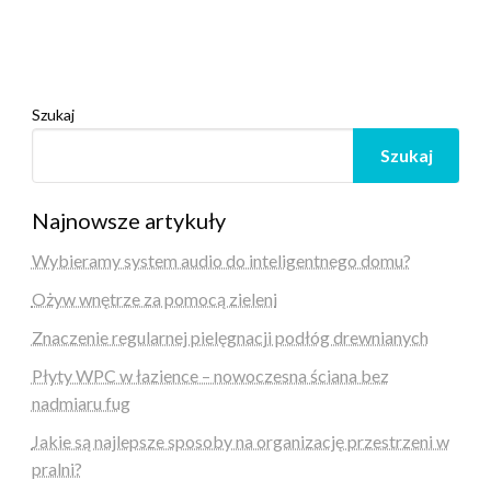
Szukaj
Szukaj
Najnowsze artykuły
Wybieramy system audio do inteligentnego domu?
Ożyw wnętrze za pomocą zieleni
Znaczenie regularnej pielęgnacji podłóg drewnianych
Płyty WPC w łazience – nowoczesna ściana bez
nadmiaru fug
Jakie są najlepsze sposoby na organizację przestrzeni w
pralni?