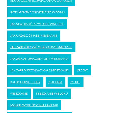
EKOLOGICZNE ROZWIĄZANIA W OGRODZIE
INTELIGENTNE OŚWIETLENIE W DOMU
JAK STWORZYĆ PRZYTULNE WNĘTRZE
JAK URZĄDZIĆ MAŁE MIESZKANIE
JAK ZABEZPIECZYĆ OGRÓD PRZED MROZEM
JAK ZAPLANOWAĆ REMONT MIESZKANIA
JAK ZAPROJEKTOWAĆ MAŁE MIESZKANIE
KREDYT
KREDYT HIPOTECZNY
KUCHNIA
MEBLE
MIESZKANIE
MIESZKANIE W BLOKU
MODNE WYKOŃCZENIA ŁAZIENKI