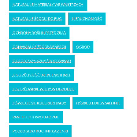
NATURALNE MATERIAŁY WE WNĘTRZACH
NATURALNE ŚRODKI DO FUG
NIERUCHOMOŚĆ
OCHRONA ROŚLIN PRZED ZIMĄ
ODNAWIALNE ŹRÓDŁA ENERGII
OGRÓD
OGRÓD PRZYJAZNY ŚRODOWISKU
OSZCZĘDNOŚĆ ENERGII W DOMU
OSZCZĘDZANIE WODY W OGRODZIE
OŚWIETLENIE KUCHNI PORADY
OŚWIETLENIE W SALONIE
PANELE FOTOWOLTAICZNE
PODŁOGI DO KUCHNI I ŁAZIENKI