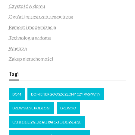
Czystość w domu
Ogród i przestrzeń zewnętrzna
Remont i modernizacja
Technologia w domu
Wnętrza
Zakup nieruchomości
Tagi
DOM
DOM ENERGOOSZCZĘDNY CZY PASYWNY
DREWNIANE PODŁOGI
DREWNO
EKOLOGICZNE MATERIAŁY BUDOWLANE