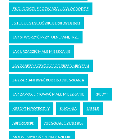
EKOLOGICZNE ROZWIĄZANIA W OGRODZIE
INTELIGENTNE OŚWIETLENIE W DOMU
JAK STWORZYĆ PRZYTULNE WNĘTRZE
JAK URZĄDZIĆ MAŁE MIESZKANIE
JAK ZABEZPIECZYĆ OGRÓD PRZED MROZEM
JAK ZAPLANOWAĆ REMONT MIESZKANIA
JAK ZAPROJEKTOWAĆ MAŁE MIESZKANIE
KREDYT
KREDYT HIPOTECZNY
KUCHNIA
MEBLE
MIESZKANIE
MIESZKANIE W BLOKU
MODNE WYKOŃCZENIA ŁAZIENKI