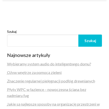
Szukaj
Szukaj
Najnowsze artykuły
Wybieramy system audio do inteligentnego domu?
Ożyw wnętrze za pomocą zieleni
Znaczenie regularnej pielęgnacji podłóg drewnianych
Płyty WPC w łazience – nowoczesna ściana bez
nadmiaru fug
Jakie są najlepsze sposoby na organizację przestrzeni w