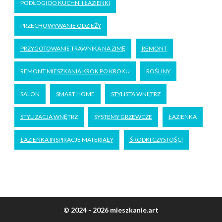
PODŁOGI DO KUCHNI I ŁAZIENKI
PRZECHOWYWANIE ODZIEŻY
PRZYGOTOWANIE TRAWNIKA NA ZIMĘ
REMONT
REMONT MIESZKANIA KROK PO KROKU
ROŚLINY
SALON
SMART HOME
STYLISTA WNĘTRZ
STYLIZACJA WNĘTRZ
SYSTEMY GRZEWCZE
ŁAZIENKA
ŁAZIENKA INSPIRACJE MATERIAŁY
ŚRODKI CZYSTOŚCI
© 2024 - 2026 mieszkanie.art