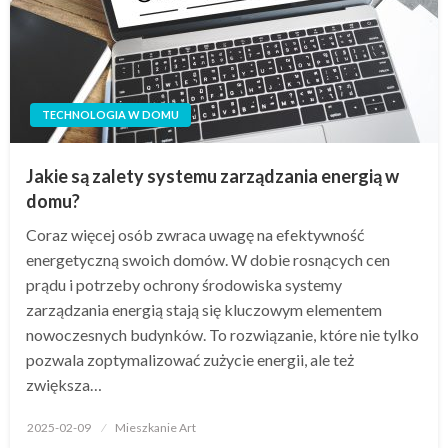
TECHNOLOGIA W DOMU
Jakie są zalety systemu zarządzania energią w
domu?
Coraz więcej osób zwraca uwagę na efektywność
energetyczną swoich domów. W dobie rosnących cen
prądu i potrzeby ochrony środowiska systemy
zarządzania energią stają się kluczowym elementem
nowoczesnych budynków. To rozwiązanie, które nie tylko
pozwala zoptymalizować zużycie energii, ale też
zwiększa…
Opublikowane
2025-02-09
Mieszkanie Art
w