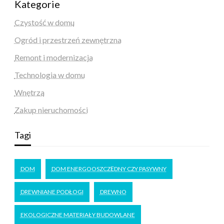
Kategorie
Czystość w domu
Ogród i przestrzeń zewnętrzna
Remont i modernizacja
Technologia w domu
Wnętrza
Zakup nieruchomości
Tagi
DOM
DOM ENERGOOSZCZĘDNY CZY PASYWNY
DREWNIANE PODŁOGI
DREWNO
EKOLOGICZNE MATERIAŁY BUDOWLANE