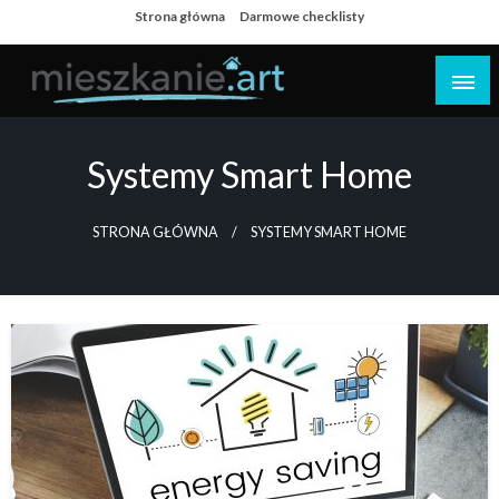
Skip
Strona główna
Darmowe checklisty
to
content
Dom i mieszkanie
Systemy Smart Home
STRONA GŁÓWNA
SYSTEMY SMART HOME