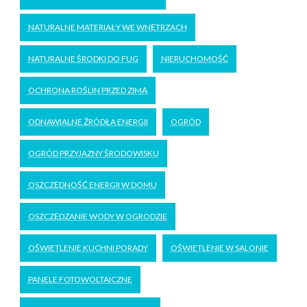
NATURALNE MATERIAŁY WE WNĘTRZACH
NATURALNE ŚRODKI DO FUG
NIERUCHOMOŚĆ
OCHRONA ROŚLIN PRZED ZIMĄ
ODNAWIALNE ŹRÓDŁA ENERGII
OGRÓD
OGRÓD PRZYJAZNY ŚRODOWISKU
OSZCZĘDNOŚĆ ENERGII W DOMU
OSZCZĘDZANIE WODY W OGRODZIE
OŚWIETLENIE KUCHNI PORADY
OŚWIETLENIE W SALONIE
PANELE FOTOWOLTAICZNE