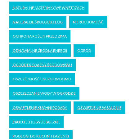
NATURALNE MATERIAŁY WE WNĘTRZACH
NATURALNE ŚRODKI DO FUG
NIERUCHOMOŚĆ
OCHRONA ROŚLIN PRZED ZIMĄ
ODNAWIALNE ŹRÓDŁA ENERGII
OGRÓD
OGRÓD PRZYJAZNY ŚRODOWISKU
OSZCZĘDNOŚĆ ENERGII W DOMU
OSZCZĘDZANIE WODY W OGRODZIE
OŚWIETLENIE KUCHNI PORADY
OŚWIETLENIE W SALONIE
PANELE FOTOWOLTAICZNE
PODŁOGI DO KUCHNI I ŁAZIENKI