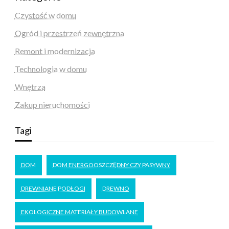
Czystość w domu
Ogród i przestrzeń zewnętrzna
Remont i modernizacja
Technologia w domu
Wnętrza
Zakup nieruchomości
Tagi
DOM
DOM ENERGOOSZCZĘDNY CZY PASYWNY
DREWNIANE PODŁOGI
DREWNO
EKOLOGICZNE MATERIAŁY BUDOWLANE