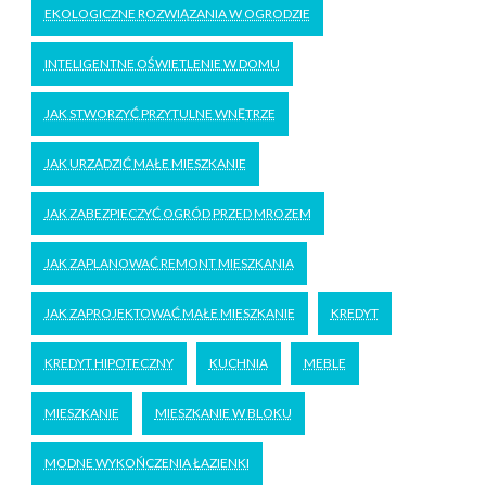
EKOLOGICZNE ROZWIĄZANIA W OGRODZIE
INTELIGENTNE OŚWIETLENIE W DOMU
JAK STWORZYĆ PRZYTULNE WNĘTRZE
JAK URZĄDZIĆ MAŁE MIESZKANIE
JAK ZABEZPIECZYĆ OGRÓD PRZED MROZEM
JAK ZAPLANOWAĆ REMONT MIESZKANIA
JAK ZAPROJEKTOWAĆ MAŁE MIESZKANIE
KREDYT
KREDYT HIPOTECZNY
KUCHNIA
MEBLE
MIESZKANIE
MIESZKANIE W BLOKU
MODNE WYKOŃCZENIA ŁAZIENKI