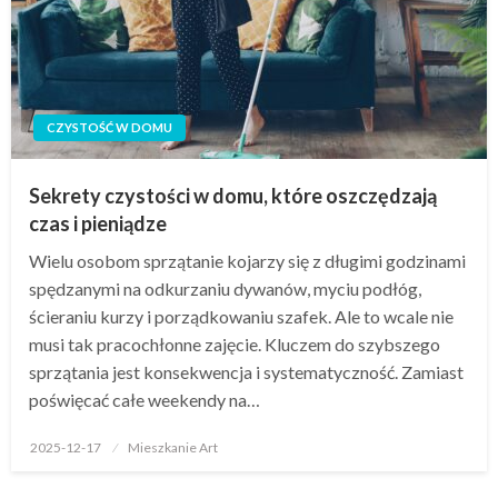
CZYSTOŚĆ W DOMU
Sekrety czystości w domu, które oszczędzają
czas i pieniądze
Wielu osobom sprzątanie kojarzy się z długimi godzinami
spędzanymi na odkurzaniu dywanów, myciu podłóg,
ścieraniu kurzy i porządkowaniu szafek. Ale to wcale nie
musi tak pracochłonne zajęcie. Kluczem do szybszego
sprzątania jest konsekwencja i systematyczność. Zamiast
poświęcać całe weekendy na…
Opublikowane
2025-12-17
Mieszkanie Art
w