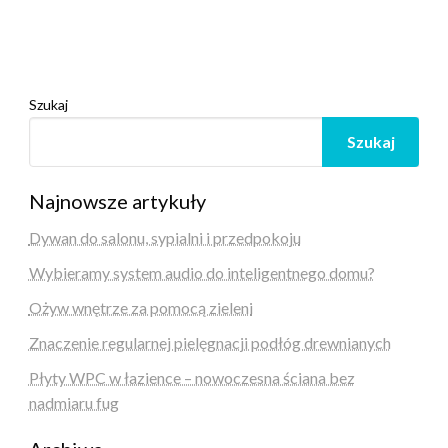
Szukaj
Szukaj
Najnowsze artykuły
Dywan do salonu, sypialni i przedpokoju
Wybieramy system audio do inteligentnego domu?
Ożyw wnętrze za pomocą zieleni
Znaczenie regularnej pielęgnacji podłóg drewnianych
Płyty WPC w łazience – nowoczesna ściana bez
nadmiaru fug