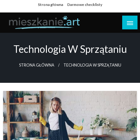
Skip
Strona główna
Darmowe checklisty
to
content
Dom i mieszkanie
Technologia W Sprzątaniu
STRONA GŁÓWNA
TECHNOLOGIA W SPRZĄTANIU