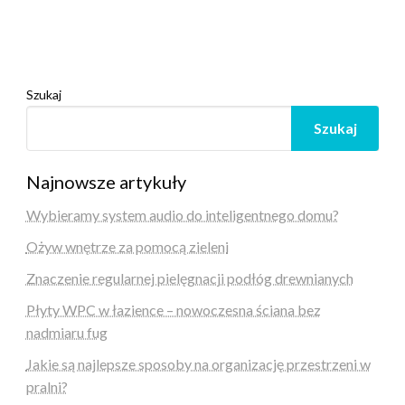
Szukaj
Szukaj
Najnowsze artykuły
Wybieramy system audio do inteligentnego domu?
Ożyw wnętrze za pomocą zieleni
Znaczenie regularnej pielęgnacji podłóg drewnianych
Płyty WPC w łazience – nowoczesna ściana bez
nadmiaru fug
Jakie są najlepsze sposoby na organizację przestrzeni w
pralni?