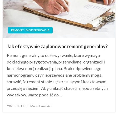
REMONT I MODERNIZACJA
Jak efektywnie zaplanować remont generalny?
Remont generalny to duże wyzwanie, które wymaga
dokładnego przygotowania, przemyślanej organizacji i
konsekwentnej realizacji planu. Brak odpowiedniego
harmonogramu czy nieprzewidziane problemy mogą
sprawić, że remont stanie się stresującym i kosztownym
przedsięwzięciem. Aby uniknąć chaosu i niepotrzebnych
wydatków, warto podejść do…
Opublikowane
2025-02-11
Mieszkanie Art
w