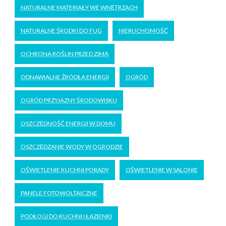
NATURALNE MATERIAŁY WE WNĘTRZACH
NATURALNE ŚRODKI DO FUG
NIERUCHOMOŚĆ
OCHRONA ROŚLIN PRZED ZIMĄ
ODNAWIALNE ŹRÓDŁA ENERGII
OGRÓD
OGRÓD PRZYJAZNY ŚRODOWISKU
OSZCZĘDNOŚĆ ENERGII W DOMU
OSZCZĘDZANIE WODY W OGRODZIE
OŚWIETLENIE KUCHNI PORADY
OŚWIETLENIE W SALONIE
PANELE FOTOWOLTAICZNE
PODŁOGI DO KUCHNI I ŁAZIENKI