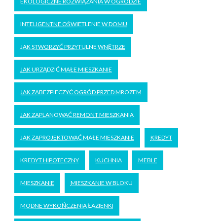
EKOLOGICZNE ROZWIĄZANIA W OGRODZIE
INTELIGENTNE OŚWIETLENIE W DOMU
JAK STWORZYĆ PRZYTULNE WNĘTRZE
JAK URZĄDZIĆ MAŁE MIESZKANIE
JAK ZABEZPIECZYĆ OGRÓD PRZED MROZEM
JAK ZAPLANOWAĆ REMONT MIESZKANIA
JAK ZAPROJEKTOWAĆ MAŁE MIESZKANIE
KREDYT
KREDYT HIPOTECZNY
KUCHNIA
MEBLE
MIESZKANIE
MIESZKANIE W BLOKU
MODNE WYKOŃCZENIA ŁAZIENKI