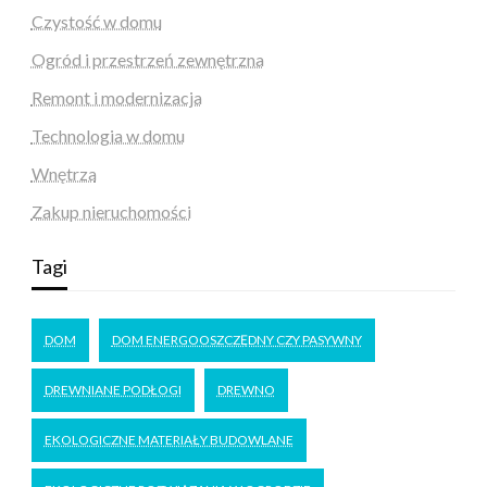
Czystość w domu
Ogród i przestrzeń zewnętrzna
Remont i modernizacja
Technologia w domu
Wnętrza
Zakup nieruchomości
Tagi
DOM
DOM ENERGOOSZCZĘDNY CZY PASYWNY
DREWNIANE PODŁOGI
DREWNO
EKOLOGICZNE MATERIAŁY BUDOWLANE