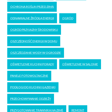
OCHRONA ROŚLIN PRZED ZIMĄ
ODNAWIALNE ŹRÓDŁA ENERGII
OGRÓD
OGRÓD PRZYJAZNY ŚRODOWISKU
OSZCZĘDNOŚĆ ENERGII W DOMU
OSZCZĘDZANIE WODY W OGRODZIE
OŚWIETLENIE KUCHNI PORADY
OŚWIETLENIE W SALONIE
PANELE FOTOWOLTAICZNE
PODŁOGI DO KUCHNI I ŁAZIENKI
PRZECHOWYWANIE ODZIEŻY
PRZYGOTOWANIE TRAWNIKA NA ZIMĘ
REMONT