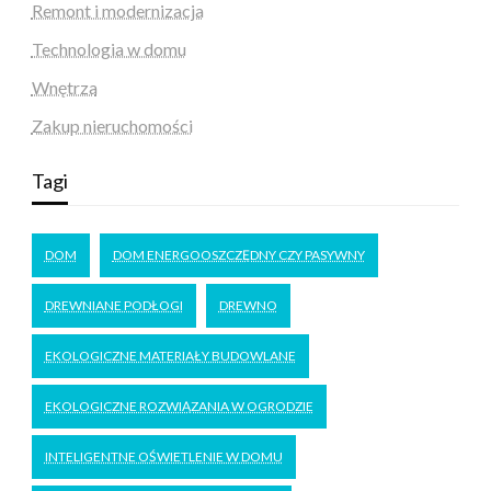
Remont i modernizacja
Technologia w domu
Wnętrza
Zakup nieruchomości
Tagi
DOM
DOM ENERGOOSZCZĘDNY CZY PASYWNY
DREWNIANE PODŁOGI
DREWNO
EKOLOGICZNE MATERIAŁY BUDOWLANE
EKOLOGICZNE ROZWIĄZANIA W OGRODZIE
INTELIGENTNE OŚWIETLENIE W DOMU