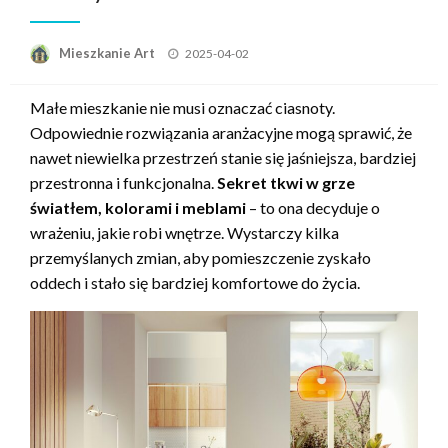
Opublikowane
Mieszkanie Art
2025-04-02
w
Małe mieszkanie nie musi oznaczać ciasnoty.
Odpowiednie rozwiązania aranżacyjne mogą sprawić, że
nawet niewielka przestrzeń stanie się jaśniejsza, bardziej
przestronna i funkcjonalna.
Sekret tkwi w grze
światłem, kolorami i meblami
– to ona decyduje o
wrażeniu, jakie robi wnętrze. Wystarczy kilka
przemyślanych zmian, aby pomieszczenie zyskało
oddech i stało się bardziej komfortowe do życia.