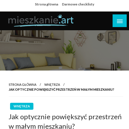
Skip
Strona główna
Darmowe checklisty
to
content
Dom i mieszkanie
STRONA GŁÓWNA
WNĘTRZA
JAK OPTYCZNIE POWIĘKSZYĆ PRZESTRZEŃ W MAŁYM MIESZKANIU?
WNĘTRZA
Jak optycznie powiększyć przestrzeń
w małym mieszkaniu?