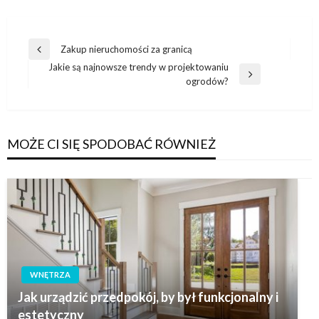
Nawigacja
Zakup nieruchomości za granicą
Poprzedni
wpisu
Jakie są najnowsze trendy w projektowaniu
wpis
Następny
ogrodów?
wpis
MOŻE CI SIĘ SPODOBAĆ RÓWNIEŻ
WNĘTRZA
Jak urządzić przedpokój, by był funkcjonalny i
estetyczny