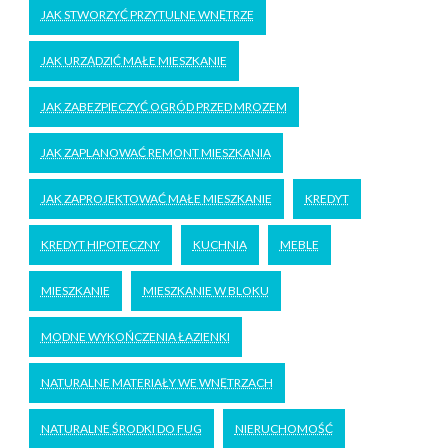
JAK STWORZYĆ PRZYTULNE WNĘTRZE
JAK URZĄDZIĆ MAŁE MIESZKANIE
JAK ZABEZPIECZYĆ OGRÓD PRZED MROZEM
JAK ZAPLANOWAĆ REMONT MIESZKANIA
JAK ZAPROJEKTOWAĆ MAŁE MIESZKANIE
KREDYT
KREDYT HIPOTECZNY
KUCHNIA
MEBLE
MIESZKANIE
MIESZKANIE W BLOKU
MODNE WYKOŃCZENIA ŁAZIENKI
NATURALNE MATERIAŁY WE WNĘTRZACH
NATURALNE ŚRODKI DO FUG
NIERUCHOMOŚĆ