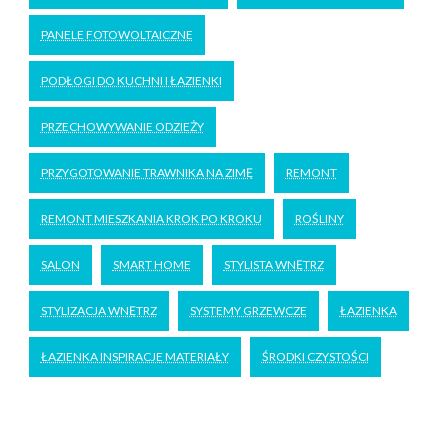
PANELE FOTOWOLTAICZNE
PODŁOGI DO KUCHNI I ŁAZIENKI
PRZECHOWYWANIE ODZIEŻY
PRZYGOTOWANIE TRAWNIKA NA ZIMĘ
REMONT
REMONT MIESZKANIA KROK PO KROKU
ROŚLINY
SALON
SMART HOME
STYLISTA WNĘTRZ
STYLIZACJA WNĘTRZ
SYSTEMY GRZEWCZE
ŁAZIENKA
ŁAZIENKA INSPIRACJE MATERIAŁY
ŚRODKI CZYSTOŚCI