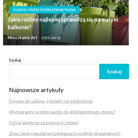
OGRÓD I PRZESTRZEŃ ZEWNĘTRZNA
Jakie rośliny najlepiej sprawdzą się na małym
balkonie?
Mieszkanie Art
2025-04-12
Szukaj
Szukaj
Najnowsze artykuły
Dywan do salonu, sypialni i przedpokoju
Wybieramy system audio do inteligentnego domu?
Ożyw wnętrze za pomocą zieleni
Znaczenie regularnej pielęgnacji podłóg drewnianych