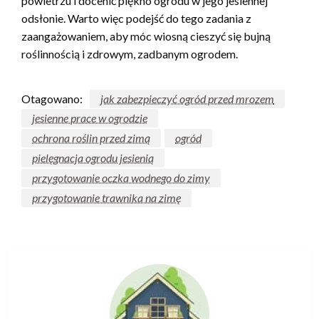
powietrzu i docenić piękno ogrodu w jego jesiennej
odsłonie. Warto więc podejść do tego zadania z
zaangażowaniem, aby móc wiosną cieszyć się bujną
roślinnością i zdrowym, zadbanym ogrodem.
Otagowano:
jak zabezpieczyć ogród przed mrozem
jesienne prace w ogrodzie
ochrona roślin przed zimą
ogród
pielęgnacja ogrodu jesienią
przygotowanie oczka wodnego do zimy
przygotowanie trawnika na zimę