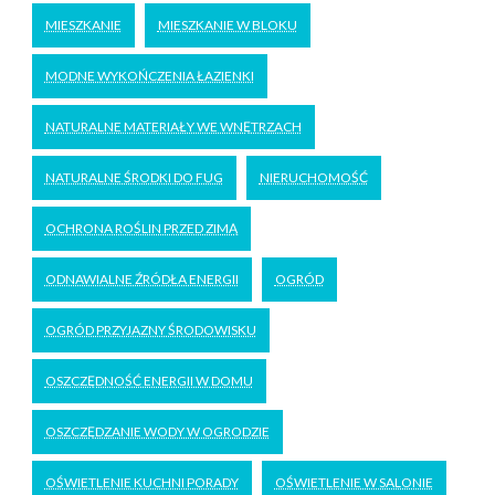
MIESZKANIE
MIESZKANIE W BLOKU
MODNE WYKOŃCZENIA ŁAZIENKI
NATURALNE MATERIAŁY WE WNĘTRZACH
NATURALNE ŚRODKI DO FUG
NIERUCHOMOŚĆ
OCHRONA ROŚLIN PRZED ZIMĄ
ODNAWIALNE ŹRÓDŁA ENERGII
OGRÓD
OGRÓD PRZYJAZNY ŚRODOWISKU
OSZCZĘDNOŚĆ ENERGII W DOMU
OSZCZĘDZANIE WODY W OGRODZIE
OŚWIETLENIE KUCHNI PORADY
OŚWIETLENIE W SALONIE