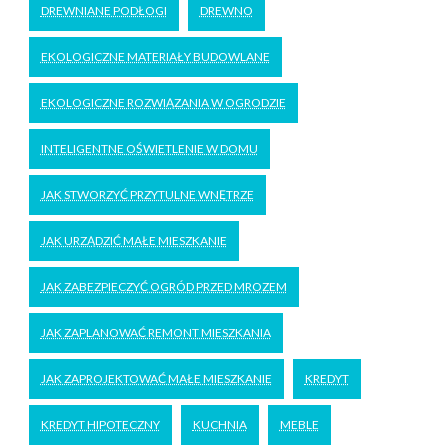
DREWNIANE PODŁOGI
DREWNO
EKOLOGICZNE MATERIAŁY BUDOWLANE
EKOLOGICZNE ROZWIĄZANIA W OGRODZIE
INTELIGENTNE OŚWIETLENIE W DOMU
JAK STWORZYĆ PRZYTULNE WNĘTRZE
JAK URZĄDZIĆ MAŁE MIESZKANIE
JAK ZABEZPIECZYĆ OGRÓD PRZED MROZEM
JAK ZAPLANOWAĆ REMONT MIESZKANIA
JAK ZAPROJEKTOWAĆ MAŁE MIESZKANIE
KREDYT
KREDYT HIPOTECZNY
KUCHNIA
MEBLE