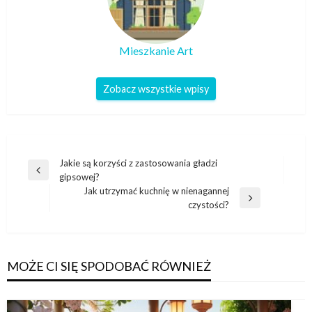
Mieszkanie Art
Zobacz wszystkie wpisy
Nawigacja
Jakie są korzyści z zastosowania gładzi
Poprzedni
gipsowej?
wpisu
wpis
Jak utrzymać kuchnię w nienagannej
Następny
czystości?
wpis
MOŻE CI SIĘ SPODOBAĆ RÓWNIEŻ