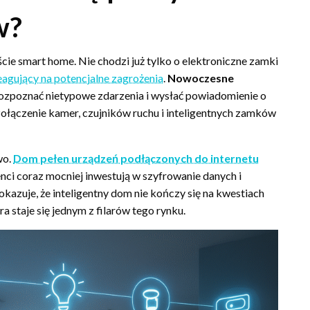
w?
ie smart home. Nie chodzi już tylko o elektroniczne zamki
eagujący na potencjalne zagrożenia
.
Nowoczesne
rozpoznać nietypowe zdarzenia i wysłać powiadomienie o
ołączenie kamer, czujników ruchu i inteligentnych zamków
wo.
Dom pełen urządzeń podłączonych do internetu
enci coraz mocniej inwestują w szyfrowanie danych i
azuje, że inteligentny dom nie kończy się na kwestiach
a staje się jednym z filarów tego rynku.