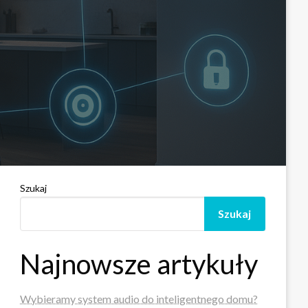
Szukaj
Szukaj
Najnowsze artykuły
Wybieramy system audio do inteligentnego domu?