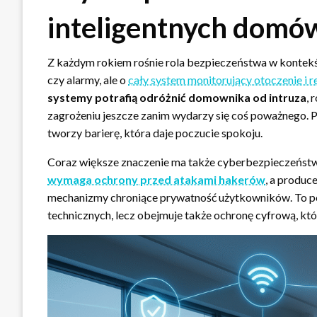
inteligentnych domó
Z każdym rokiem rośnie rola bezpieczeństwa w kontekśc
czy alarmy, ale o
cały system monitorujący otoczenie i r
systemy potrafią odróżnić domownika od intruza
, 
zagrożeniu jeszcze zanim wydarzy się coś poważnego. P
tworzy barierę, która daje poczucie spokoju.
Coraz większe znaczenie ma także cyberbezpieczeńst
wymaga ochrony przed atakami hakerów
, a produc
mechanizmy chroniące prywatność użytkowników. To pok
technicznych, lecz obejmuje także ochronę cyfrową, któr