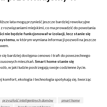
iższe lata mogą przynieść jeszcze bardziej rewolucyjne
e z rozwiązaniami miejskimi, co ma prowadzić do powstania
i nie będzie funkcjonował w izolacji, lecz stanie się
osystemu
, w którym wymiana informacji pozwoli na jeszcze
stwem.
 się bardziej dostępna cenowo i trafi do powszechnego
luksusowych mieszkań.
Smart home stanie się
osób, w jaki ludzie postrzegają swoje codzienne życie.
j komfort, ekologia i technologia spotykają się, tworząc
przyszłość inteligentnych domów
smart home
rt home
trendy w smart home