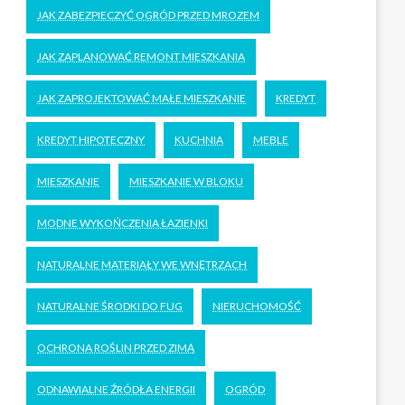
JAK ZABEZPIECZYĆ OGRÓD PRZED MROZEM
JAK ZAPLANOWAĆ REMONT MIESZKANIA
JAK ZAPROJEKTOWAĆ MAŁE MIESZKANIE
KREDYT
KREDYT HIPOTECZNY
KUCHNIA
MEBLE
MIESZKANIE
MIESZKANIE W BLOKU
MODNE WYKOŃCZENIA ŁAZIENKI
NATURALNE MATERIAŁY WE WNĘTRZACH
NATURALNE ŚRODKI DO FUG
NIERUCHOMOŚĆ
OCHRONA ROŚLIN PRZED ZIMĄ
ODNAWIALNE ŹRÓDŁA ENERGII
OGRÓD