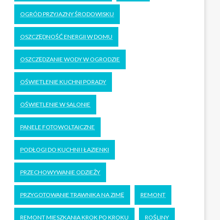
OGRÓD PRZYJAZNY ŚRODOWISKU
OSZCZĘDNOŚĆ ENERGII W DOMU
OSZCZĘDZANIE WODY W OGRODZIE
OŚWIETLENIE KUCHNI PORADY
OŚWIETLENIE W SALONIE
PANELE FOTOWOLTAICZNE
PODŁOGI DO KUCHNI I ŁAZIENKI
PRZECHOWYWANIE ODZIEŻY
PRZYGOTOWANIE TRAWNIKA NA ZIMĘ
REMONT
REMONT MIESZKANIA KROK PO KROKU
ROŚLINY