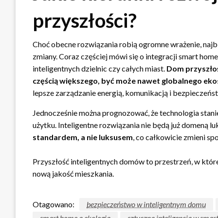
przyszłości?
Choć obecne rozwiązania robią ogromne wrażenie, najbl
zmiany. Coraz częściej mówi się o integracji smart hom
inteligentnych dzielnic czy całych miast.
Dom przyszłośc
częścią większego, być może nawet globalnego ek
lepsze zarządzanie energią, komunikacją i bezpieczeń
Jednocześnie można prognozować, że technologia stanie
użytku. Inteligentne rozwiązania nie będą już domeną 
standardem, a nie luksusem
, co całkowicie zmieni sp
Przyszłość inteligentnych domów to przestrzeń, w które
nową jakość mieszkania.
Otagowano:
bezpieczeństwo w inteligentnym domu
smart home a ekologia
sztuczna inteligencja w sma