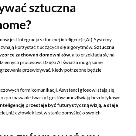
rywać sztuczna
 home?
 jest integracja sztucznej inteligencji (AI). Systemy,
aczynają korzystać z uczących się algorytmów.
Sztuczna
ać wzorce zachowań domowników
, a to przekłada się na
dziennych procesów. Dzięki AI światła mogą same
ogrzewania przewidywać, kiedy potrzebne będzie
luczowych form komunikacji. Asystenci głosowi stają się
 rozpoznawanie twarzy i gestów umożliwiają bezdotykowe
teligencję przestaje być futurystyczną wizją, a staje
ciej, niż człowiek jest w stanie pomyśleć o swoich