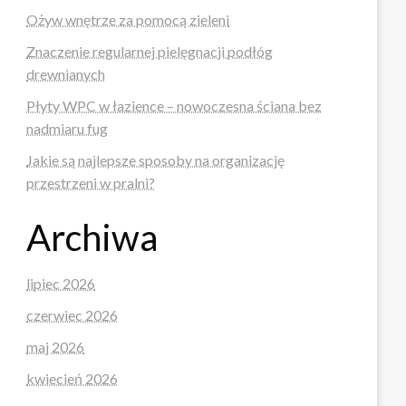
Ożyw wnętrze za pomocą zieleni
Znaczenie regularnej pielęgnacji podłóg
drewnianych
Płyty WPC w łazience – nowoczesna ściana bez
nadmiaru fug
Jakie są najlepsze sposoby na organizację
przestrzeni w pralni?
Archiwa
lipiec 2026
czerwiec 2026
maj 2026
kwiecień 2026