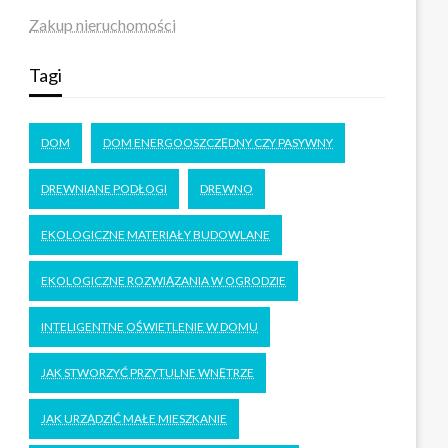
Zakup nieruchomości
Tagi
DOM
DOM ENERGOOSZCZĘDNY CZY PASYWNY
DREWNIANE PODŁOGI
DREWNO
EKOLOGICZNE MATERIAŁY BUDOWLANE
EKOLOGICZNE ROZWIĄZANIA W OGRODZIE
INTELIGENTNE OŚWIETLENIE W DOMU
JAK STWORZYĆ PRZYTULNE WNĘTRZE
JAK URZĄDZIĆ MAŁE MIESZKANIE