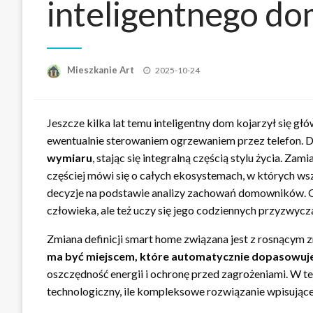
inteligentnego d
Opublikowane
Mieszkanie Art
2025-10-24
w
Jeszcze kilka lat temu inteligentny dom kojarzył się g
ewentualnie sterowaniem ogrzewaniem przez telefon. 
wymiaru
, stając się integralną częścią stylu życia. Za
częściej mówi się o całych ekosystemach, w których ws
decyzje na podstawie analizy zachowań domowników. Oz
człowieka, ale też uczy się jego codziennych przyzwyczaj
Zmiana definicji smart home związana jest z rosnącym
ma być miejscem, które automatycznie dopasowuj
oszczędność energii i ochronę przed zagrożeniami. W tej
technologiczny, ile kompleksowe rozwiązanie wpisując